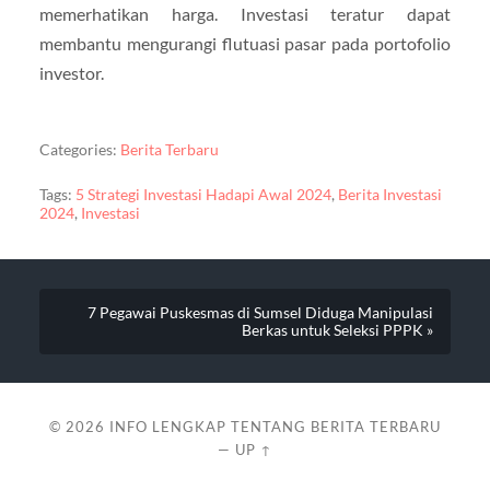
memerhatikan harga. Investasi teratur dapat
membantu mengurangi flutuasi pasar pada portofolio
investor.
Categories:
Berita Terbaru
Tags:
5 Strategi Investasi Hadapi Awal 2024
,
Berita Investasi
2024
,
Investasi
7 Pegawai Puskesmas di Sumsel Diduga Manipulasi
Berkas untuk Seleksi PPPK »
© 2026
INFO LENGKAP TENTANG BERITA TERBARU
—
UP ↑