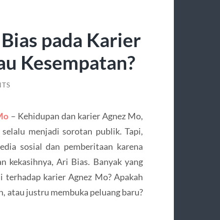
Bias pada Karier
tau Kesempatan?
NTS
Mo
– Kehidupan dan karier Agnez Mo,
 selalu menjadi sorotan publik. Tapi,
edia sosial dan pemberitaan karena
n kekasihnya, Ari Bias. Banyak yang
i terhadap karier Agnez Mo? Apakah
an, atau justru membuka peluang baru?