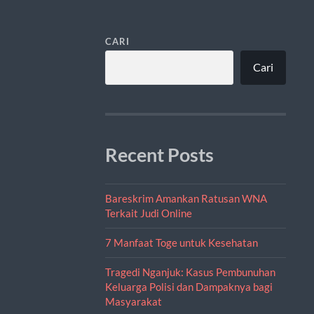
CARI
Cari
Recent Posts
Bareskrim Amankan Ratusan WNA
Terkait Judi Online
7 Manfaat Toge untuk Kesehatan
Tragedi Nganjuk: Kasus Pembunuhan
Keluarga Polisi dan Dampaknya bagi
Masyarakat