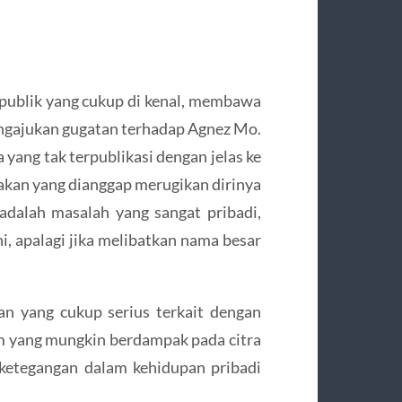
 publik yang cukup di kenal, membawa
ngajukan gugatan terhadap Agnez Mo.
yang tak terpublikasi dengan jelas ke
kan yang dianggap merugikan dirinya
 adalah masalah yang sangat pribadi,
i, apalagi jika melibatkan nama besar
an yang cukup serius terkait dengan
aim yang mungkin berdampak pada citra
ketegangan dalam kehidupan pribadi