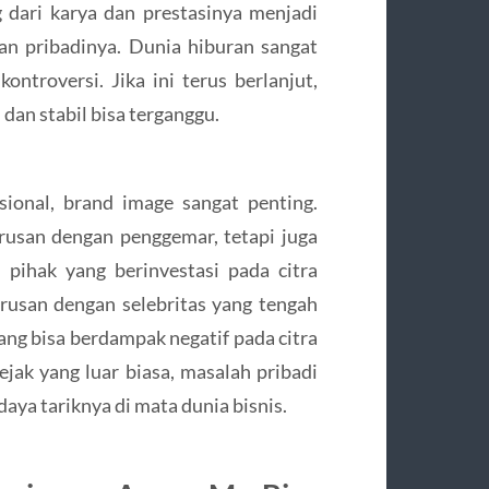
g dari karya dan prestasinya menjadi
n pribadinya. Dunia hiburan sangat
ontroversi. Jika ini terus berlanjut,
dan stabil bisa terganggu.
sional, brand image sangat penting.
usan dengan penggemar, tetapi juga
 pihak yang berinvestasi pada citra
rusan dengan selebritas yang tengah
ng bisa berdampak negatif pada citra
ak yang luar biasa, masalah pribadi
aya tariknya di mata dunia bisnis.