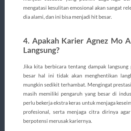
mengatasi kesulitan emosional akan sangat re
dia alami, dan ini bisa menjadi hit besar.
4. Apakah Karier Agnez Mo A
Langsung?
Jika kita berbicara tentang dampak langsung
besar hal ini tidak akan menghentikan lan
mungkin sedikit terhambat. Mengingat presta
masih memiliki pengaruh yang besar di indus
perlu bekerja ekstra keras untuk menjaga kese
profesional, serta menjaga citra dirinya aga
berpotensi merusak kariernya.