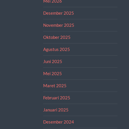
Mei 2026
Desember 2025
November 2025
Oktober 2025
Agustus 2025
Juni 2025
Mei 2025
Maret 2025
Februari 2025
Januari 2025
Desember 2024