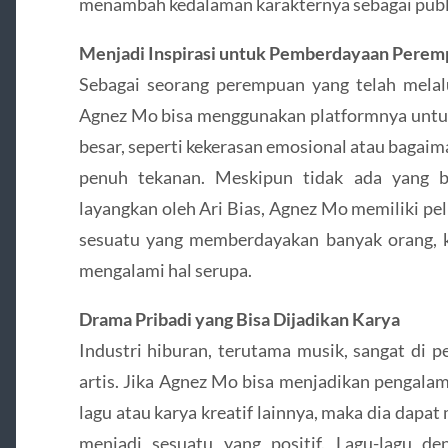
menambah kedalaman karakternya sebagai publi
Menjadi Inspirasi untuk Pemberdayaan Pere
Sebagai seorang perempuan yang telah melalu
Agnez Mo bisa menggunakan platformnya untuk 
besar, seperti kekerasan emosional atau baga
penuh tekanan. Meskipun tidak ada yang 
layangkan oleh Ari Bias, Agnez Mo memiliki p
sesuatu yang memberdayakan banyak orang,
mengalami hal serupa.
Drama Pribadi yang Bisa Dijadikan Karya
Industri hiburan, terutama musik, sangat di p
artis. Jika Agnez Mo bisa menjadikan pengalama
lagu atau karya kreatif lainnya, maka dia dapat 
menjadi sesuatu yang positif. Lagu-lagu d