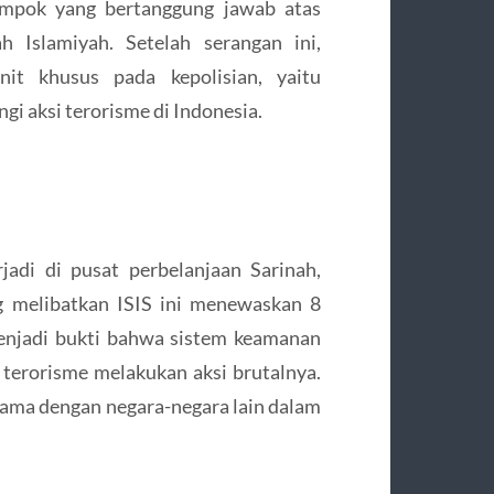
lompok yang bertanggung jawab atas
h Islamiyah. Setelah serangan ini,
it khusus pada kepolisian, yaitu
 aksi terorisme di Indonesia.
jadi di pusat perbelanjaan Sarinah,
g melibatkan ISIS ini menewaskan 8
menjadi bukti bahwa sistem keamanan
 terorisme melakukan aksi brutalnya.
sama dengan negara-negara lain dalam