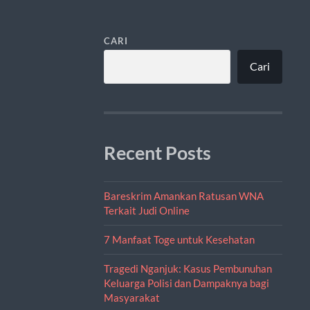
CARI
Cari
Recent Posts
Bareskrim Amankan Ratusan WNA
Terkait Judi Online
7 Manfaat Toge untuk Kesehatan
Tragedi Nganjuk: Kasus Pembunuhan
Keluarga Polisi dan Dampaknya bagi
Masyarakat