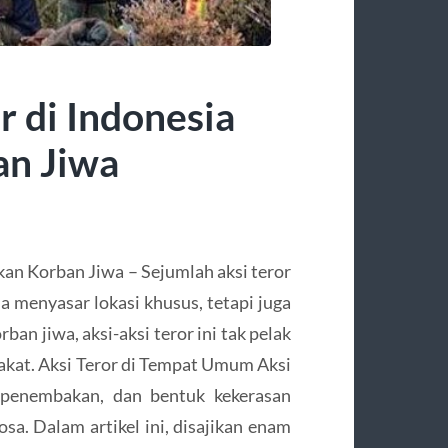
r di Indonesia
n Jiwa
an Korban Jiwa – Sejumlah aksi teror
ja menyasar lokasi khusus, tetapi juga
n jiwa, aksi-aksi teror ini tak pelak
kat. Aksi Teror di Tempat Umum Aksi
 penembakan, dan bentuk kekerasan
sa. Dalam artikel ini, disajikan enam