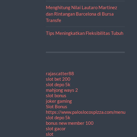
Menghitung Nilai Lautaro Martinez
dan Rintangan Barcelona di Bursa
Transfe
Tips Meningkatkan Fleksibilitas Tubuh
rajascatter88
slot bet 200
slot depo 5k
mahjong ways 2
slot bonus
joker gaming
Slot Bonus
https://www.paloslocospizza.com/menu
slot depo 5k
bonus new member 100
slot gacor
slot