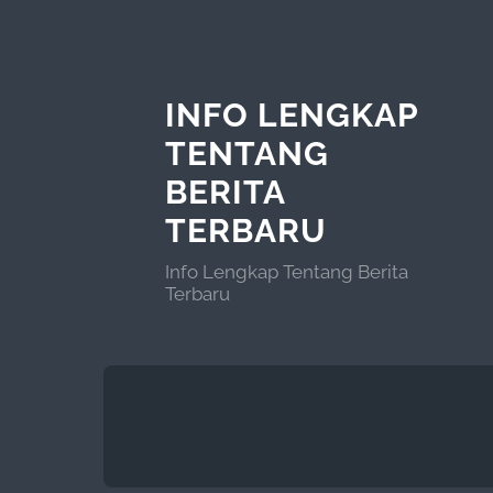
INFO LENGKAP
TENTANG
BERITA
TERBARU
Info Lengkap Tentang Berita
Terbaru